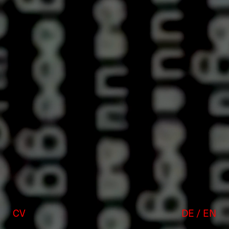
CV
DE
/
EN