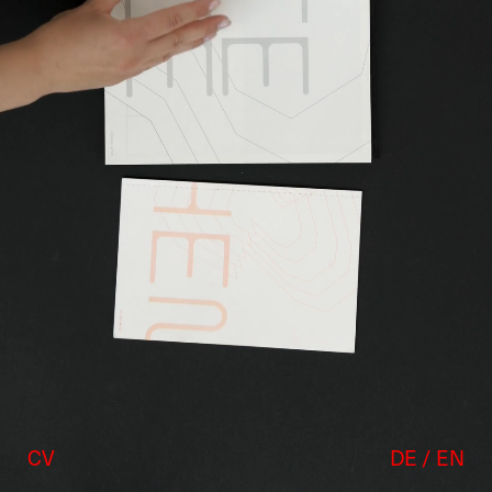
CV
DE
/
EN